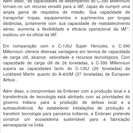
Além disso, “as capacidades de desempenho do C-390 Millennium
tornam-no um recurso versátil para a IAF, capaz de cumprir uma
ampla gama de requisitos de missão. Sua capacidade de
transportar tropas, equipamentos e suprimentos por longas
distâncias, juntamente com sua capacidade de reabastecimento
aéreo, aumenta a flexibilidade e eficácia operacional da IAF”,
explicou um ex-oficial da IAF.
Em comparação com o C-130J Super Hercules, o C-390
Millennium oferece diversas vantagens em termos de capacidade
de carga útil, alcance, velocidade e recursos tecnológicos. Com
capacidade de carga útil de 26 toneladas, o C-390 Millennium
supera as capacidades tanto do C-130J (20 toneladas) da
Lockheed Martin quanto do A-400M (37 toneladas) da European
Airbus .
Além disso, o compromisso da Embraer com a produção local e a
transferência de tecnologia está alinhado com as prioridades do
governo indiano para a produção de defesa local e a
autossuficiência. Ao estabelecer instalações de produção e
transferir tecnologia para parceiros indianos, a Embraer pretende
construir um ecossistema sustentável para a fabricação
aeroespacial na Índia.