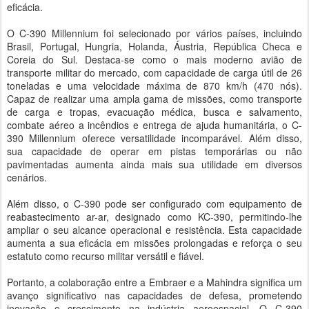
eficácia.
O C-390 Millennium foi selecionado por vários países, incluindo
Brasil, Portugal, Hungria, Holanda, Áustria, República Checa e
Coreia do Sul. Destaca-se como o mais moderno avião de
transporte militar do mercado, com capacidade de carga útil de 26
toneladas e uma velocidade máxima de 870 km/h (470 nós).
Capaz de realizar uma ampla gama de missões, como transporte
de carga e tropas, evacuação médica, busca e salvamento,
combate aéreo a incêndios e entrega de ajuda humanitária, o C-
390 Millennium oferece versatilidade incomparável. Além disso,
sua capacidade de operar em pistas temporárias ou não
pavimentadas aumenta ainda mais sua utilidade em diversos
cenários.
Além disso, o C-390 pode ser configurado com equipamento de
reabastecimento ar-ar, designado como KC-390, permitindo-lhe
ampliar o seu alcance operacional e resistência. Esta capacidade
aumenta a sua eficácia em missões prolongadas e reforça o seu
estatuto como recurso militar versátil e fiável.
Portanto, a colaboração entre a Embraer e a Mahindra significa um
avanço significativo nas capacidades de defesa, prometendo
inovação e crescimento na indústria aeroespacial. O C-390