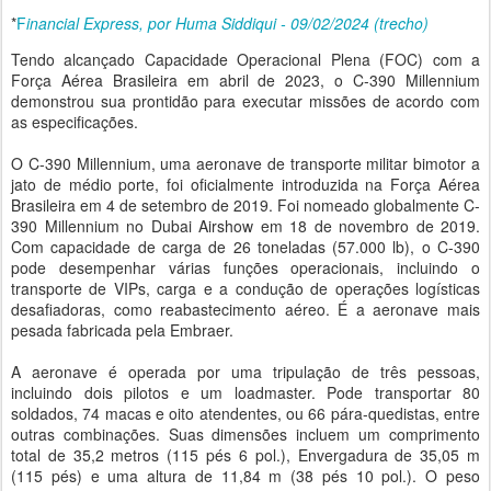
*
F
inancial Express, por Huma Siddiqui - 09/02/2024 (trecho)
Tendo alcançado Capacidade Operacional Plena (FOC) com a
Força Aérea Brasileira em abril de 2023, o C-390 Millennium
demonstrou sua prontidão para executar missões de acordo com
as especificações.
O C-390 Millennium, uma aeronave de transporte militar bimotor a
jato de médio porte, foi oficialmente introduzida na Força Aérea
Brasileira em 4 de setembro de 2019. Foi nomeado globalmente C-
390 Millennium no Dubai Airshow em 18 de novembro de 2019.
Com capacidade de carga de 26 toneladas (57.000 lb), o C-390
pode desempenhar várias funções operacionais, incluindo o
transporte de VIPs, carga e a condução de operações logísticas
desafiadoras, como reabastecimento aéreo. É a aeronave mais
pesada fabricada pela Embraer.
A aeronave é operada por uma tripulação de três pessoas,
incluindo dois pilotos e um loadmaster. Pode transportar 80
soldados, 74 macas e oito atendentes, ou 66 pára-quedistas, entre
outras combinações. Suas dimensões incluem um comprimento
total de 35,2 metros (115 pés 6 pol.), Envergadura de 35,05 m
(115 pés) e uma altura de 11,84 m (38 pés 10 pol.). O peso