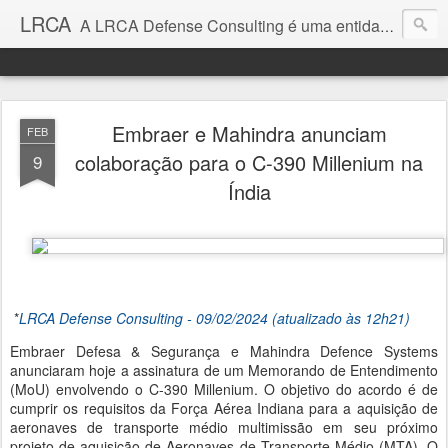
LRCA
A LRCA Defense Consulting é uma entidade sem fins lucrativos que se dedica a produzir e divulgar notícias e análises sobre as Empresas de Defesa. Não somos jornalistas e nem este é um blog jornalístico.
Embraer e Mahindra anunciam
FEB
colaboração para o C-390 Millenium na
9
Índia
*
LRCA Defense Consulting - 09/02/2024 (atualizado às 12h21)
Embraer Defesa & Segurança e Mahindra Defence Systems
anunciaram hoje a assinatura de um Memorando de Entendimento
(MoU) envolvendo o C-390 Millenium. O objetivo do acordo é de
cumprir os requisitos da Força Aérea Indiana para a aquisição de
aeronaves de transporte médio multimissão em seu próximo
projeto de aquisição de Aeronaves de Transporte Médio (MTA). O