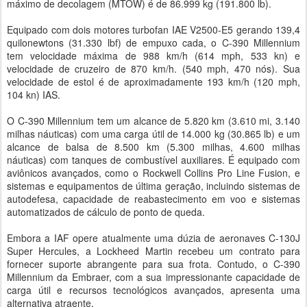
máximo de decolagem (MTOW) é de 86.999 kg (191.800 lb).
Equipado com dois motores turbofan IAE V2500-E5 gerando 139,4
quilonewtons (31.330 lbf) de empuxo cada, o C-390 Millennium
tem velocidade máxima de 988 km/h (614 mph, 533 kn) e
velocidade de cruzeiro de 870 km/h. (540 mph, 470 nós). Sua
velocidade de estol é de aproximadamente 193 km/h (120 mph,
104 kn) IAS.
O C-390 Millennium tem um alcance de 5.820 km (3.610 mi, 3.140
milhas náuticas) com uma carga útil de 14.000 kg (30.865 lb) e um
alcance de balsa de 8.500 km (5.300 milhas, 4.600 milhas
náuticas) com tanques de combustível auxiliares. É equipado com
aviônicos avançados, como o Rockwell Collins Pro Line Fusion, e
sistemas e equipamentos de última geração, incluindo sistemas de
autodefesa, capacidade de reabastecimento em voo e sistemas
automatizados de cálculo de ponto de queda.
Embora a IAF opere atualmente uma dúzia de aeronaves C-130J
Super Hercules, a Lockheed Martin recebeu um contrato para
fornecer suporte abrangente para sua frota. Contudo, o C-390
Millennium da Embraer, com a sua impressionante capacidade de
carga útil e recursos tecnológicos avançados, apresenta uma
alternativa atraente.