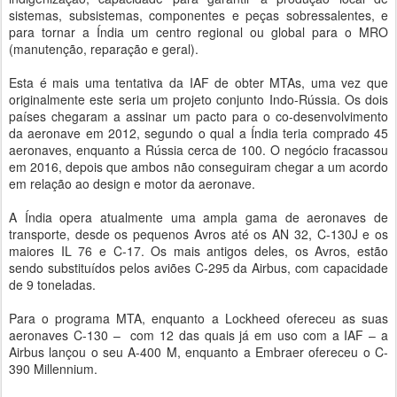
sistemas, subsistemas, componentes e peças sobressalentes, e
para tornar a Índia um centro regional ou global para o MRO
(manutenção, reparação e geral).
Esta é mais uma tentativa da IAF de obter MTAs, uma vez que
originalmente este seria um projeto conjunto Indo-Rússia. Os dois
países chegaram a assinar um pacto para o co-desenvolvimento
da aeronave em 2012, segundo o qual a Índia teria comprado 45
aeronaves, enquanto a Rússia cerca de 100. O negócio fracassou
em 2016, depois que ambos não conseguiram chegar a um acordo
em relação ao design e motor da aeronave.
A Índia opera atualmente uma ampla gama de aeronaves de
transporte, desde os pequenos Avros até os AN 32, C-130J e os
maiores IL 76 e C-17. Os mais antigos deles, os Avros, estão
sendo substituídos pelos aviões C-295 da Airbus, com capacidade
de 9 toneladas.
Para o programa MTA, enquanto a Lockheed ofereceu as suas
aeronaves C-130 – com 12 das quais já em uso com a IAF – a
Airbus lançou o seu A-400 M, enquanto a Embraer ofereceu o C-
390 Millennium.