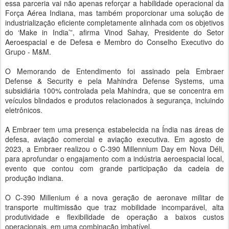
essa parceria vai não apenas reforçar a habilidade operacional da
Força Aérea Indiana, mas também proporcionar uma solução de
industrialização eficiente completamente alinhada com os objetivos
do ‘Make in India’”, afirma Vinod Sahay, Presidente do Setor
Aeroespacial e de Defesa e Membro do Conselho Executivo do
Grupo - M&M.
O Memorando de Entendimento foi assinado pela Embraer
Defense & Security e pela Mahindra Defense Systems, uma
subsidiária 100% controlada pela Mahindra, que se concentra em
veículos blindados e produtos relacionados à segurança, incluindo
eletrônicos.
A Embraer tem uma presença estabelecida na Índia nas áreas de
defesa, aviação comercial e aviação executiva. Em agosto de
2023, a Embraer realizou o C-390 Millennium Day em Nova Déli,
para aprofundar o engajamento com a indústria aeroespacial local,
evento que contou com grande participação da cadeia de
produção indiana.
O C-390 Millenium é a nova geração de aeronave militar de
transporte multimissão que traz mobilidade incomparável, alta
produtividade e flexibilidade de operação a baixos custos
operacionais, em uma combinação imbatível.