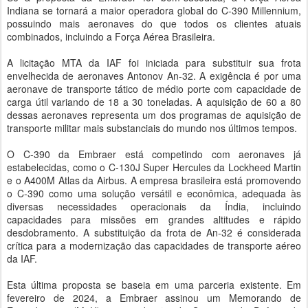
Indiana se tornará a maior operadora global do C-390 Millennium,
possuindo mais aeronaves do que todos os clientes atuais
combinados, incluindo a Força Aérea Brasileira.
A licitação MTA da IAF foi iniciada para substituir sua frota
envelhecida de aeronaves Antonov An-32. A exigência é por uma
aeronave de transporte tático de médio porte com capacidade de
carga útil variando de 18 a 30 toneladas. A aquisição de 60 a 80
dessas aeronaves representa um dos programas de aquisição de
transporte militar mais substanciais do mundo nos últimos tempos.
O C-390 da Embraer está competindo com aeronaves já
estabelecidas, como o C-130J Super Hercules da Lockheed Martin
e o A400M Atlas da Airbus. A empresa brasileira está promovendo
o C-390 como uma solução versátil e econômica, adequada às
diversas necessidades operacionais da Índia, incluindo
capacidades para missões em grandes altitudes e rápido
desdobramento. A substituição da frota de An-32 é considerada
crítica para a modernização das capacidades de transporte aéreo
da IAF.
Esta última proposta se baseia em uma parceria existente. Em
fevereiro de 2024, a Embraer assinou um Memorando de