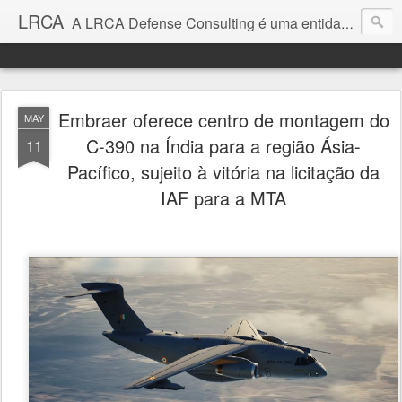
LRCA
A LRCA Defense Consulting é uma entidade sem fins lucrativos que se dedica a produzir e divulgar notícias e análises sobre as Empresas de Defesa. Não somos jornalistas e nem este é um blog jornalístico.
Embraer oferece centro de montagem do
MAY
C-390 na Índia para a região Ásia-
11
Pacífico, sujeito à vitória na licitação da
IAF para a MTA