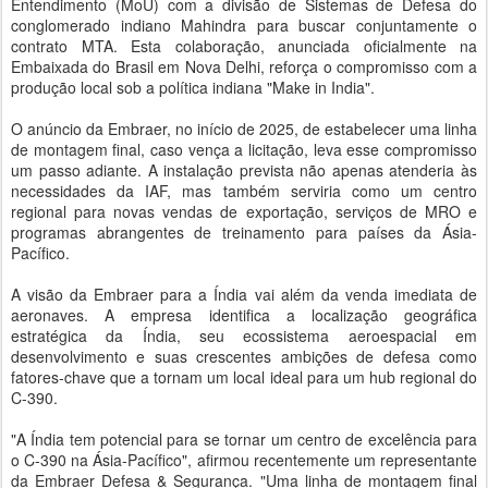
Entendimento (MoU) com a divisão de Sistemas de Defesa do
conglomerado indiano Mahindra para buscar conjuntamente o
contrato MTA. Esta colaboração, anunciada oficialmente na
Embaixada do Brasil em Nova Delhi, reforça o compromisso com a
produção local sob a política indiana "Make in India".
O anúncio da Embraer, no início de 2025, de estabelecer uma linha
de montagem final, caso vença a licitação, leva esse compromisso
um passo adiante. A instalação prevista não apenas atenderia às
necessidades da IAF, mas também serviria como um centro
regional para novas vendas de exportação, serviços de MRO e
programas abrangentes de treinamento para países da Ásia-
Pacífico.
A visão da Embraer para a Índia vai além da venda imediata de
aeronaves. A empresa identifica a localização geográfica
estratégica da Índia, seu ecossistema aeroespacial em
desenvolvimento e suas crescentes ambições de defesa como
fatores-chave que a tornam um local ideal para um hub regional do
C-390.
"A Índia tem potencial para se tornar um centro de excelência para
o C-390 na Ásia-Pacífico", afirmou recentemente um representante
da Embraer Defesa & Segurança. "Uma linha de montagem final