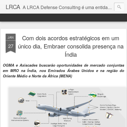
LRCA
A LRCA Defense Consulting é uma entidade sem fins lucrativos que se dedica a produzir e divulgar notícias e análises sobre as Empresas de Defesa. Não somos jornalistas e nem este é um blog jornalístico.
Com dois acordos estratégicos em um
JAN
único dia, Embraer consolida presença na
27
Índia
OGMA
e Axiscades buscarão oportunidades de mercado conjuntas
em MRO na Índia, nos Emirados Árabes Unidos e na região do
Oriente Médio e Norte da África (MENA)