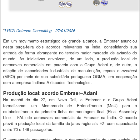
*
LRCA Defense Consulting - 27/
01/2026
Em um movimento estratégico de grande alcance, a Embraer anunciou
nesta terça-feira dois acordos relevantes na Índia, consolidando sua
entrada de forma abrangente no terceiro maior mercado de aviação do
mundo. As iniciativas envolvem, de um lado, a produção local de
aeronaves comerciais em parceria com o Grupo Adani e, de outro, a
criação de capacidades industriais de manutenção, reparo e
overhaul
(MRO) por meio de sua subsidiária portuguesa OGMA, em cooperação
com a empresa indiana Axiscades Technologies.
Produção local: acordo Embraer–Adani
Na manhã do dia 27, em Nova Deli, a Embraer e o Grupo Adani
formalizaram um Memorando de Entendimento (MoU) para o
estabelecimento da primeira linha de montagem final (Final Assembly
Line – FAL) de aeronaves comerciais da Embraer na Índia. O acordo
prevê a produção local da família de jatos regionais E2, com capacidade
entre 70 e 146 passageiros.
O memorando contempla ainda o desenvolvimento de uma cadeia de