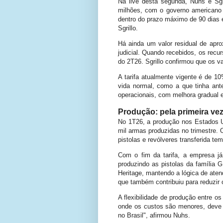
Na live desta segunda, Nuhs e Sgri
milhões, com o governo americano p
dentro do prazo máximo de 90 dias 
Sgrillo.
Há ainda um valor residual de apr
judicial. Quando recebidos, os recu
do 2T26. Sgrillo confirmou que os v
A tarifa atualmente vigente é de 1
vida normal, como a que tinha an
operacionais, com melhora gradual 
Produção: pela primeira ve
No 1T26, a produção nos Estados U
mil armas produzidas no trimestre. 
pistolas e revólveres transferida te
Com o fim da tarifa, a empresa já
produzindo as pistolas da família 
Heritage, mantendo a lógica de atend
que também contribuiu para reduzir 
A flexibilidade de produção entre o
onde os custos são menores, deve 
no Brasil", afirmou Nuhs.