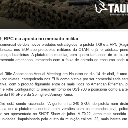
9, RPC e a aposta no mercado militar
comercial de dois novos produtos estratégicos: a pistola TX9 e a RPC (Ragin
abricada nos EUA sob protocolos militares da OTAN, e já foi adotada pion
urança brasileiras. A plataforma modular, com quatro tamanhos de pistola 
mercado americano, rompendo com a faixa de entrada de consumo onde a 
l Rifle Association Annual Meeting) em Houston no dia 14 de abril, é um
 por roletes, categorizada nos EUA como pistola por ser comercializada se
itiva, com o produto figurando entre os mais lidos no American Rifleman, p
 e Rifle Configurator. O preço em torno de US$ 700 a posiciona como a alt
ente da HK SP5 e da Springfield Armory Kuna.
fólio está sendo racionado. "A gente tinha 240 SKUs de pistola num dist
a a ser a plataforma central, com versões para os mercados civil, polici
ve ser apresentada no SHOT Show de julho. A TX22, arma mais vendida n
 unidades, impulsionada pelo custo da munição calibre .22, mais barata em