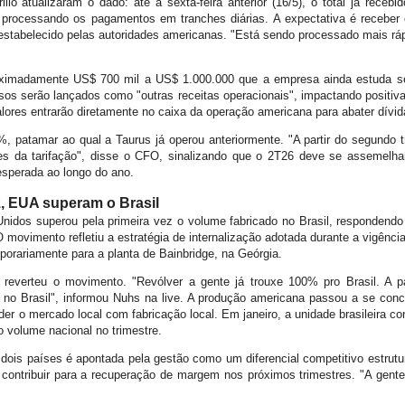
llo atualizaram o dado: até a sexta-feira anterior (16/5), o total já rece
rocessando os pagamentos em tranches diárias. A expectativa é receber o v
estabelecido pelas autoridades americanas. "Está sendo processado mais ráp
oximadamente US$ 700 mil a US$ 1.000.000 que a empresa ainda estuda se 
rsos serão lançados como "outras receitas operacionais", impactando positiva
alores entrarão diretamente no caixa da operação americana para abater dívid
0%, patamar ao qual a Taurus já operou anteriormente. "A partir do segundo 
tes da tarifação", disse o CFO, sinalizando que o 2T26 deve se assemelh
esperada ao longo do ano.
z, EUA superam o Brasil
nidos superou pela primeira vez o volume fabricado no Brasil, responden
O movimento refletiu a estratégia de internalização adotada durante a vigênc
mporariamente para a planta de Bainbridge, na Geórgia.
 reverteu o movimento. "Revólver a gente já trouxe 100% pro Brasil. A pa
G no Brasil", informou Nuhs na live. A produção americana passou a se conc
er o mercado local com fabricação local. Em janeiro, a unidade brasileira co
o volume nacional no trimestre.
s dois países é apontada pela gestão como um diferencial competitivo estrutur
contribuir para a recuperação de margem nos próximos trimestres. "A gente