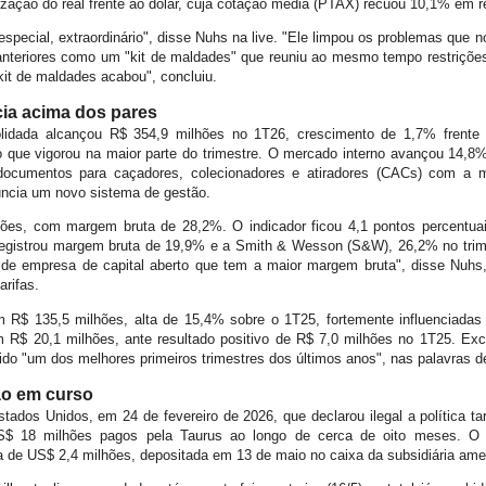
orização do real frente ao dólar, cuja cotação média (PTAX) recuou 10,1% em 
especial, extraordinário", disse Nuhs na live. "Ele limpou os problemas que 
teriores como um "kit de maldades" que reuniu ao mesmo tempo restrições re
kit de maldades acabou", concluiu.
cia acima dos pares
nsolidada alcançou R$ 354,9 milhões no 1T26, crescimento de 1,7% frent
io que vigorou na maior parte do trimestre. O mercado interno avançou 14
ocumentos para caçadores, colecionadores e atiradores (CACs) com a mi
uncia um novo sistema de gestão.
hões, com margem bruta de 28,2%. O indicador ficou 4,1 pontos percentua
registrou margem bruta de 19,9% e a Smith & Wesson (S&W), 26,2% no trime
 de empresa de capital aberto que tem a maior margem bruta", disse Nuhs
rifas.
R$ 135,5 milhões, alta de 15,4% sobre o 1T25, fortemente influenciadas p
m R$ 20,1 milhões, ante resultado positivo de R$ 7,0 milhões no 1T25. Excl
ido "um dos melhores primeiros trimestres dos últimos anos", nas palavras 
ção em curso
ados Unidos, em 24 de fevereiro de 2026, que declarou ilegal a política tar
$ 18 milhões pagos pela Taurus ao longo de cerca de oito meses. O re
a de US$ 2,4 milhões, depositada em 13 de maio no caixa da subsidiária ame