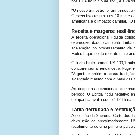
nos EUA no início de abril, e a val
"O nosso trimestre foi um trimestre 
O executivo resumiu os 18 meses an
americana e o impacto cambial. "O 
Receita e margens: resiliên
A receita operacional líquida co
expressivo dado o ambiente tarifár
aceleração no processamento de d
Federal, que neste mês de maio an
O lucro bruto somou R$ 100,1 mil
concorrentes americanos: a Ruger 
"A gente mantém a nossa tradição
alcançado mesmo com o peso das ta
As despesas operacionais somaram 
período. O Ebitda ficou negativo e
companhia avalia que o 1T26 teria s
Tarifa derrubada e restitui
A decisão da Suprema Corte dos Est
devolução de aproximadamente US
recebimento de uma primeira parcel