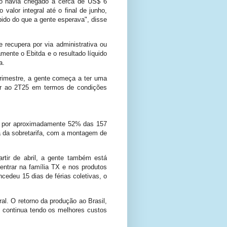
bido havia chegado a cerca de US$ 6
alor integral até o final de junho,
ido do que a gente esperava", disse
recupera por via administrativa ou
mente o Ebitda e o resultado líquido
a.
trimestre, a gente começa a ter uma
ar ao 2T25 em termos de condições
do por aproximadamente 52% das 157
ia da sobretarifa, com a montagem de
rtir de abril, a gente também está
entrar na família TX e nos produtos
ncedeu 15 dias de férias coletivas, o
al. O retorno da produção ao Brasil,
 continua tendo os melhores custos