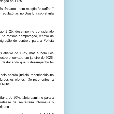
relação ao 1T25.
nós tínhamos com relação às tarifas."
gulatórias no Brasil, a sobretarifa
e ao 1T25, desempenho considerado
,8% na mesma comparação, reflexo da
gração do controle para a Polícia
is abaixo do 1T25, mas superou os
stre encerrado em janeiro de 2026.
, destacando que o desempenho foi
elo acordo judicial reconhecido no
uídos os efeitos não recorrentes, a
de Nuhs.
ifária de 50%, abriu caminho para a
lease de sexta-feira informava o
ricana.