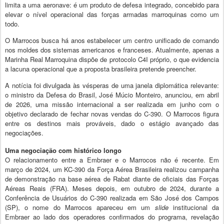
limita a uma aeronave: é um produto de defesa integrado, concebido para
elevar o nível operacional das forças armadas marroquinas como um
todo.
O Marrocos busca há anos estabelecer um centro unificado de comando
nos moldes dos sistemas americanos e franceses. Atualmente, apenas a
Marinha Real Marroquina dispõe de protocolo C4I próprio, o que evidencia
a lacuna operacional que a proposta brasileira pretende preencher.
A notícia foi divulgada às vésperas de uma janela diplomática relevante:
o ministro da Defesa do Brasil, José Múcio Monteiro, anunciou, em abril
de 2026, uma missão internacional a ser realizada em junho com o
objetivo declarado de fechar novas vendas do C-390. O Marrocos figura
entre os destinos mais prováveis, dado o estágio avançado das
negociações.
Uma negociação com histórico longo
O relacionamento entre a Embraer e o Marrocos não é recente. Em
março de 2024, um KC-390 da Força Aérea Brasileira realizou campanha
de demonstração na base aérea de Rabat diante de oficiais das Forças
Aéreas Reais (FRA). Meses depois, em outubro de 2024, durante a
Conferência de Usuários do C-390 realizada em São José dos Campos
(SP), o nome do Marrocos apareceu em um
slide
institucional da
Embraer ao lado dos operadores confirmados do programa, revelação