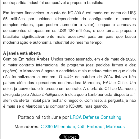
contrapartida industrial comparável à proposta brasileira.
Em termos financeiros, o custo do KC-390 é estimado em cerca de US$
85 milhões por unidade (dependendo da configuração e pacotes
complementares, que podem aumentar o valor), enquanto aeronaves
concorrentes ultrapassam os US$ 130 milhões, o que torna a proposta
brasileira significativamente mais acessível para um país que busca
modernização e autonomia industrial ao mesmo tempo.
A janela está aberta
Com os Emirados Árabes Unidos tendo assinado, em 4 de maio de 2026,
o maior contrato internacional do programa (dez pedidos firmes e dez
opções), o Marrocos é agora o candidato mais maduro entre os que ainda
não formalizaram a compra. O
slide
de outubro de 2024 listava três
países além dos operadores confirmados: Marrocos, EAU e Chile. Um
deles já converteu o interesse em contrato. A oferta do C4I ao Marrocos,
divulgada pelo
Africa Intelligence
, indica que a Embraer está disposta a ir
além da oferta inicial para fechar o negócio. Com isso, a pergunta já não
é mais se o Marrocos vai comprar o KC-390, mas quando.
Postado há
13th June
por
LRCA Defense Consulting
Marcadores:
C-390 Millennium
C4I
Embraer
Marrocos