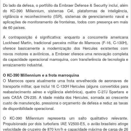
Do lado da defesa, o portfólio da Embraer Defense & Security inclui, além
do KC-390 Millennium, sistemas C4I, plataformas de inteligência,
vigilância e reconhecimento (ISR), sistemas de gerenciamento naval e
aplicações de monitoramento de fronteiras, todos com presença em mais
de 60 países.
A contraposição é significativa: enquanto a concorrente americana
Lockheed Martin, tradicional parceira militar do Marrocos (F-16, C-130H),
oferece basicamente a modernização dos Hercules existentes com
novos motores e aviônicos, a Embraer oferece uma renovação completa
da capacidade operacional marroquina, com transferência de tecnologia e
enraizamento industrial.
O KC-390 Millennium e a frota marroquina
O Marrocos opera atualmente uma frota envelhecida de aeronaves de
transporte militar, que inclui 16 C-130H Hercules (alguns convertidos para
reabastecimento aéreo e vigilância eletrônica), quatro C-27J Spartans e
seis CASA CN-235. A idade média dos Hercules, somada ao crescente
custo de manutenção, pressiona o orçamento de defesa e reduz as taxas
de disponibilidade operacional.
O KC-390 Millennium representa um salto qualitativo relevante.
Propulsionado por dois turbofans IAE V2500-E5, o avião brasileiro atinge
velocidade de cruzeiro de 870 km/h e capacidade máxima de carga de 26