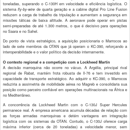
toneladas, superando o C-130H em velocidade e eficiência logística. O
sistema
fly-by-wire
de quarta geração e a cabine digital Pro Line Fusion
reduzem a carga de trabalho da tripulação e aumentam a segurança em
missões táticas de baixa altitude. A aeronave pode operar em pistas
semi-preparadas de até 1.300 metros, o que é decisivo para operações
no Saara e no Sahel.
Do ponto de vista estratégico, a aquisição posicionaria o Marrocos ao
lado de sete membros da OTAN que já operam o KC-390, reforçando a
interoperabilidade e o valor político da decisão internamente.
O contexto regional e a competição com a Lockheed Martin
A decisão marroquina não ocorre no vácuo. A Argélia, principal rival
regional de Rabat, mantém frota robusta de Il-76 e tem investido em
capacidade de transporte estratégico. Ao adquirir o KC-390, o Marrocos
reduziria a assimetria de mobilidade aérea no Magreb e consolidaria sua
posição como parceiro confiável em operações multinacionais na África e
no Mediterrâneo.
A concorrência da Lockheed Martin com o C-130J Super Hercules
permanece real. A empresa americana acumula décadas de relação com
as forças armadas marroquinas e detém vantagens em integração
logística com os sistemas da OTAN. Contudo, o C-130J oferece carga
máxima inferior (cerca de 20 toneladas) a velocidade menor, sem