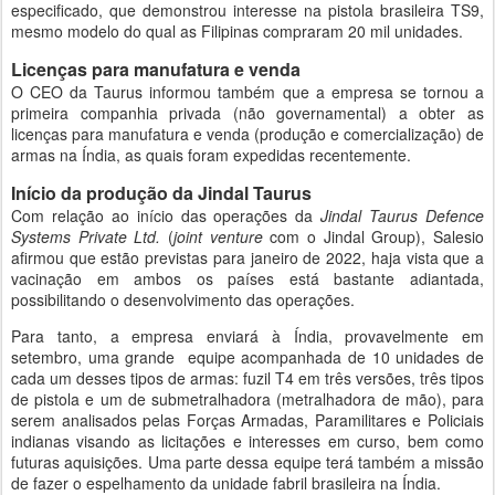
especificado, que demonstrou interesse na pistola brasileira TS9,
mesmo modelo do qual as Filipinas compraram 20 mil unidades.
Licenças para manufatura e venda
O CEO da Taurus informou também que a empresa se tornou a
primeira companhia privada (não governamental) a obter as
licenças para manufatura e venda (produção e comercialização) de
armas na Índia, as quais foram expedidas recentemente.
Início da produção da Jindal Taurus
Com relação ao início das operações da
Jindal Taurus Defence
Systems Private Ltd.
(
joint venture
com o Jindal Group), Salesio
afirmou que estão previstas para janeiro de 2022, haja vista que a
vacinação em ambos os países está bastante adiantada,
possibilitando o desenvolvimento das operações.
Para tanto, a empresa enviará à Índia, provavelmente em
setembro, uma grande equipe acompanhada de 10 unidades de
cada um desses tipos de armas: fuzil T4 em três versões, três tipos
de pistola e um de submetralhadora (metralhadora de mão), para
serem analisados pelas Forças Armadas, Paramilitares e Policiais
indianas visando as licitações e interesses em curso, bem como
futuras aquisições. Uma parte dessa equipe terá também a missão
de fazer o espelhamento da unidade fabril brasileira na Índia.