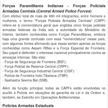
Forças Paramilitares Indianas - Forças Policiais
Armadas Centrais (
Central Armed Police Forces
)
Com efetivo total de mais de 880 mil integrantes, entre homens e
mulheres, o termo "Forças Policiais Armadas Centrais" (CAPF)
refere-se à nomenclatura geral que engloba cinco forças policiais
armadas federais da Índia sob a autoridade do Ministério do
Interior, também conhecidas como Forças Paramilitares, embora
haja uma grande confusão com essa "nomenclatura" nesse país,
com algumas fontes afirmando que essas seriam apenas as forças
conhecidas como Assam Rifles e a Força Especial de Fronteira.
Seu papel é defender o interesse nacional principalmente contra as
ameaças internas. São elas:
- Força de Segurança de Fronteira (BSF);
- Força Policial de Reserva Central (CRPF);
- Força de Segurança Industrial Central (CISF):
- Polícia de Fronteira Indo-Tibetana (ITBP);
- Sashastra Seema Bal (SSB).
Além da função principal, todas as CAPFs estão envolvidas no
auxílio à Polícia em situações de garantia da Lei e da Ordem e,
também, ao Exército em Operações Antiterroristas.
Polícias Armadas Estaduais