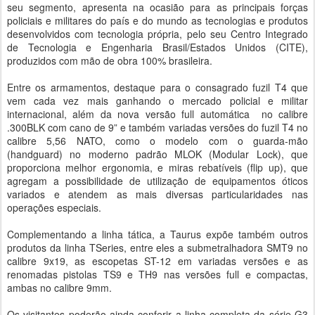
seu segmento, apresenta na ocasião para as principais forças
policiais e militares do país e do mundo as tecnologias e produtos
desenvolvidos com tecnologia própria, pelo seu Centro Integrado
de Tecnologia e Engenharia Brasil/Estados Unidos (CITE),
produzidos com mão de obra 100% brasileira.
Entre os armamentos, destaque para o consagrado fuzil T4 que
vem cada vez mais ganhando o mercado policial e militar
internacional, além da nova versão full automática no calibre
.300BLK com cano de 9” e também variadas versões do fuzil T4 no
calibre 5,56 NATO, como o modelo com o guarda-mão
(handguard) no moderno padrão MLOK (Modular Lock), que
proporciona melhor ergonomia, e miras rebatíveis (flip up), que
agregam a possibilidade de utilização de equipamentos óticos
variados e atendem as mais diversas particularidades nas
operações especiais.
Complementando a linha tática, a Taurus expõe também outros
produtos da linha TSeries, entre eles a submetralhadora SMT9 no
calibre 9x19, as escopetas ST-12 em variadas versões e as
renomadas pistolas TS9 e TH9 nas versões full e compactas,
ambas no calibre 9mm.
Os visitantes poderão ainda conferir a linha completa da série G3