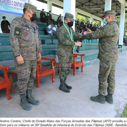
Andres Centino, Chefe do Estado-Maior das Forças Armadas das Filipinas (AFP) presidiu a c
6mm para os militares do 99º Batalhão de Infantaria do Exército das Filipinas (99IB - Batalhã