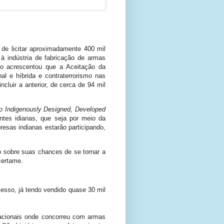
de licitar aproximadamente 400 mil
 à indústria de fabricação de armas
do acrescentou que a Aceitação da
l e híbrida e contraterrorismo nas
cluir a anterior, de cerca de 94 mil
ão
Indigenously Designed, Developed
ntes idianas, que seja por meio da
sas indianas estarão participando,
o sobre suas chances de se tornar a
certame.
esso, já tendo vendido quase 30 mil
ernacionais onde concorreu com armas