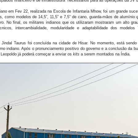
espaldos financeiro e de infraestrutura necessários para as operações da JV 
diano em Fev 22, realizada na Escola de Infantaria Mhow, foi um grande su
es, como modelos de 14,5”, 11,5” e 7,5” de cano, guarda-mãos de alumínio
q
ro. No final, os militares indianos que os utilizaram mostraram um alto g
cnicos, intercambialidade, modularidade e adaptabilidade dos modelos
 Jindal Taurus foi concluída na cidade de Hisar. No momento, está sendo 
no indiano. Após o pronunciamento positivo do governo e a conclusão da bur
 Leopoldo já poderá começar a enviar os
kits
a serem montados na Índia.