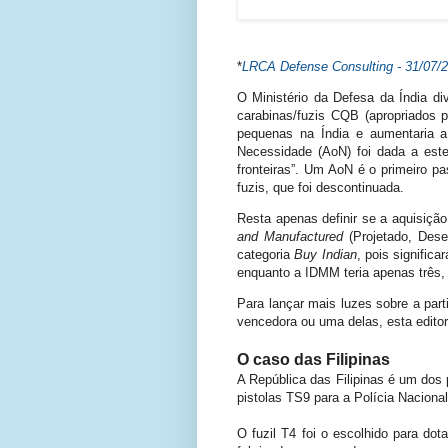
*
LRCA Defense Consulting - 31/07/
O Ministério da Defesa da Índia d
carabinas/fuzis CQB (apropriados p
pequenas na Índia e aumentaria 
Necessidade (AoN) foi dada a este
fronteiras”. Um AoN é o primeiro pa
fuzis, que foi descontinuada.
Resta apenas definir se a aquisiçã
and Manufactured
(Projetado, Dese
categoria
Buy Indian
, pois signific
enquanto a IDMM teria apenas três
Para lançar mais luzes sobre a par
vencedora ou uma delas, esta editor
O caso das Filipinas
A República das Filipinas é um dos
pistolas TS9 para a Polícia Nacional
O fuzil T4 foi o escolhido para dot