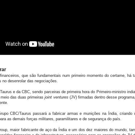
rar
 financeiros, que são fundamentais num primeiro momento do certame, há t
s no desenrolar das negociações.
a Taurus e da CBC, sendo parceiras de primeira hora do Primeiro-ministro in
r meio das duas primeiras
joint ventures
(JV) firmadas dentro desse programa
ente.
Grupo CBC/Taurus passará a fabricar armas e munições na Índia, criando um
ara as demais forças militares, paramilitares e de segurança do país.
roup, maior fabricante de aço da Índia e um dos dez maiores do mundo, tam