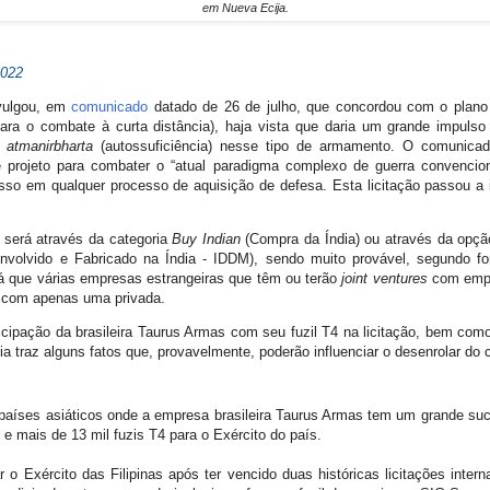
em Nueva Ecija.
2022
ivulgou, em
comunicado
datado de 26 de julho, que concordou com o plano 
ara o combate à curta distância), haja vista que daria um grande impulso
a
atmanirbharta
(autossuficiência) nesse tipo de armamento. O comunica
 projeto para combater o “atual paradigma complexo de guerra convenciona
sso em qualquer processo de aquisição de defesa. Esta licitação passou a in
o será através da categoria
Buy Indian
(Compra da Índia) ou através da opç
nvolvido e Fabricado na Índia - IDDM), sendo muito provável, segundo fo
ará que várias empresas estrangeiras que têm ou terão
joint ventures
com empre
, com apenas uma privada.
ticipação da brasileira Taurus Armas com seu fuzil T4 na licitação, bem com
ia traz alguns fatos que, provavelmente, poderão influenciar o desenrolar do 
 países asiáticos onde a empresa brasileira Taurus Armas tem um grande suc
 e mais de 13 mil fuzis T4 para o Exército do país.
ar o Exército das Filipinas após ter vencido duas históricas licitações int