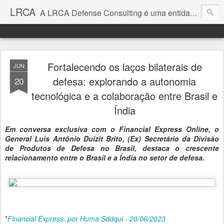
LRCA
A LRCA Defense Consulting é uma entidade sem fins lucrativos que se dedica a produzir e divulgar notícias e análises sobre as Empresas de Defesa. Não somos jornalistas e nem este é um blog jornalístico.
Fortalecendo os laços bilaterais de
JUN
defesa: explorando a autonomia
20
tecnológica e a colaboração entre Brasil e
Índia
Em conversa exclusiva com o Financial Express Online, o
General Luis Antônio Duizit Brito, (Ex) Secretário da Divisão
de Produtos de Defesa no Brasil, destaca o crescente
relacionamento entre o Brasil e a Índia no setor de defesa.
*
Financial Express, por Huma Sddqui - 20/06/2023