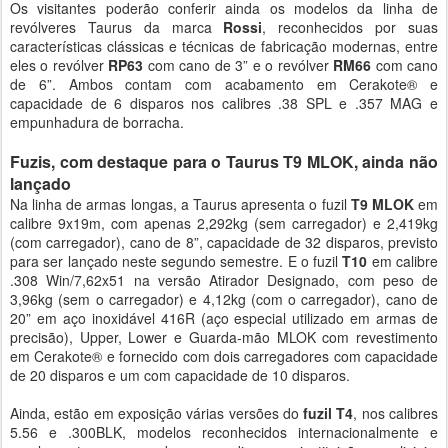
Os visitantes poderão conferir ainda os modelos da linha de
revólveres Taurus da marca
Rossi
, reconhecidos por suas
características clássicas e técnicas de fabricação modernas, entre
eles o revólver
RP63
com cano de 3” e o revólver
RM66
com cano
de 6”. Ambos contam com acabamento em Cerakote® e
capacidade de 6 disparos nos calibres .38 SPL e .357 MAG e
empunhadura de borracha.
Fuzis, com destaque para o Taurus T9 MLOK, ainda não
lançado
Na linha de armas longas, a Taurus apresenta o fuzil
T9 MLOK
em
calibre 9x19m, com apenas 2,292kg (sem carregador) e 2,419kg
(com carregador), cano de 8”, capacidade de 32 disparos, previsto
para ser lançado neste segundo semestre. E o fuzil
T10
em calibre
.308 Win/7,62x51 na versão Atirador Designado, com peso de
3,96kg (sem o carregador) e 4,12kg (com o carregador), cano de
20” em aço inoxidável 416R (aço especial utilizado em armas de
precisão), Upper, Lower e Guarda-mão MLOK com revestimento
em Cerakote® e fornecido com dois carregadores com capacidade
de 20 disparos e um com capacidade de 10 disparos.
Ainda, estão em exposição várias versões do
fuzil T4
, nos calibres
5.56 e .300BLK, modelos reconhecidos internacionalmente e