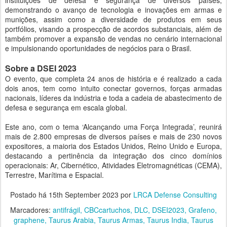
instituições de defesa e segurança de diversos países,
demonstrando o avanço de tecnologia e inovações em armas e
munições, assim como a diversidade de produtos em seus
portfólios, visando a prospecção de acordos substanciais, além de
também promover a expansão de vendas no cenário internacional
e impulsionando oportunidades de negócios para o Brasil.
Sobre a DSEI 2023
O evento, que completa 24 anos de história e é realizado a cada
dois anos, tem como intuito conectar governos, forças armadas
nacionais, líderes da indústria e toda a cadeia de abastecimento de
defesa e segurança em escala global.
Este ano, com o tema ‘Alcançando uma Força Integrada’, reunirá
mais de 2.800 empresas de diversos países e mais de 230 novos
expositores, a maioria dos Estados Unidos, Reino Unido e Europa,
destacando a pertinência da integração dos cinco domínios
operacionais: Ar, Cibernético, Atividades Eletromagnéticas (CEMA),
Terrestre, Marítima e Espacial.
Postado há
15th September 2023
por
LRCA Defense Consulting
Marcadores:
antifrágil
CBCcartuchos
DLC
DSEI2023
Grafeno
graphene
Taurus Arabia
Taurus Armas
Taurus India
Taurus