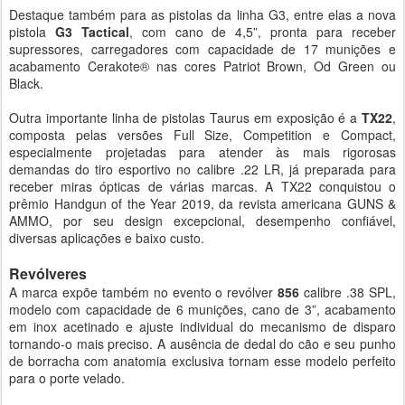
Destaque também para as pistolas da linha G3, entre elas a nova
pistola
G3 Tactical
, com cano de 4,5”, pronta para receber
supressores, carregadores com capacidade de 17 munições e
acabamento Cerakote® nas cores Patriot Brown, Od Green ou
Black.
Outra importante linha de pistolas Taurus em exposição é a
TX22
,
composta pelas versões Full Size, Competition e Compact,
especialmente projetadas para atender às mais rigorosas
demandas do tiro esportivo no calibre .22 LR, já preparada para
receber miras ópticas de várias marcas. A TX22 conquistou o
prêmio Handgun of the Year 2019, da revista americana GUNS &
AMMO, por seu design excepcional, desempenho confiável,
diversas aplicações e baixo custo.
Revólveres
A marca expõe também no evento o revólver
856
calibre .38 SPL,
modelo com capacidade de 6 munições, cano de 3”, acabamento
em inox acetinado e ajuste individual do mecanismo de disparo
tornando-o mais preciso. A ausência de dedal do cão e seu punho
de borracha com anatomia exclusiva tornam esse modelo perfeito
para o porte velado.