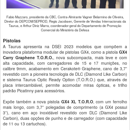
Fabio Mazzaro, presidente da CBC, Contra-Almirante Vagner Belarmino de Oliveira,
Diretor do DEPCOM/SEPROD, Regis Jacobsen, Gerente de Vendas Internacionais da
Taurus, e Arthur Diniz Marra, coordenador-geral do Departamento de Promoção
Comercial do Ministério da Defesa
Pistolas
A Taurus apresenta na DSEI 2023 modelos que compõem a
inovadora plataforma modular de pistolas GX4, como a pistola
GX4
Carry Graphene T.O.R.O.
, nova subcompacta, mais leve e com
alta capacidade, com carregadores de 15 e 17 munições, no
calibre 9mm, acabamento em Cerakote® Graphene, cano de 3,7”
revestido com a pioneira tecnologia de DLC (Diamond Like Carbon)
e sistema Taurus Optic Ready Option (T.O.R.O.) que, através de
placa intercambiável, permite acomodar miras ópticas, e trilho
padrão Picatinny para acessórios.
Expõe também a nova pistola
GX4 XL T.O.R.O
, com um ferrolho
mais longo, com 3,7” polegadas de comprimento (a GX4 possui
3”), cano em aço inoxidável revestido com DLC (Diamond Like
Carbon), duas opções de punho e de carregador (com capacidade
de 11 ou 13 cartuchos).