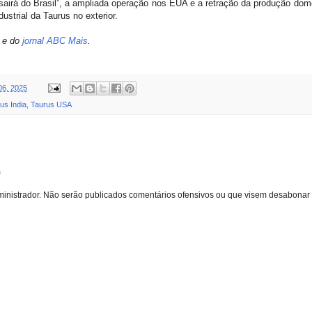
airá do Brasil”, a ampliada operação nos EUA e a retração da produção do
dustrial da Taurus no exterior.
 e do
jornal ABC Mais
.
06, 2025
us India
,
Taurus USA
o
inistrador. Não serão publicados comentários ofensivos ou que visem desabonar 