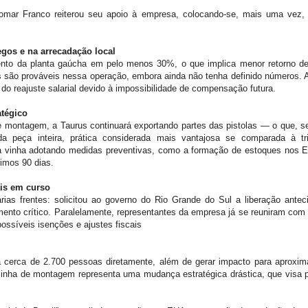
liomar Franco reiterou seu apoio à empresa, colocando-se, mais uma vez, 
gos e na arrecadação local
ento da planta gaúcha em pelo menos 30%, o que implica menor retorno de
 são prováveis nessa operação, embora ainda não tenha definido números. A
 do reajuste salarial devido à impossibilidade de compensação futura.
atégico
e montagem, a Taurus continuará exportando partes das pistolas — o que, s
 peça inteira, prática considerada mais vantajosa se comparada à t
á vinha adotando medidas preventivas, como a formação de estoques nos EU
imos 90 dias.
ais em curso
ias frentes: solicitou ao governo do Rio Grande do Sul a liberação ante
ento crítico. Paralelamente, representantes da empresa já se reuniram com a
ossíveis isenções e ajustes fiscais
 cerca de 2.700 pessoas diretamente, além de gerar impacto para aproxim
a linha de montagem representa uma mudança estratégica drástica, que visa p