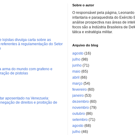
Sobre o autor
O responsável pela página, Leonardo 
infantaria e paraquedista do Exército 
análise prospectiva nas áreas de inte
focos são a Indústria Brasileira de De
tática e estratégia militar.
 lojistas divulga carta sobre as
referentes à regulamentação do Setor
Arquivo do blog
s
agosto
(16)
julho
(98)
junho
(71)
ra arma do mundo com grafeno e
maio
(65)
eração de pistolas
abril
(66)
março
(54)
fevereiro
(60)
janeiro
(53)
litar aposentado na Venezuela:
dezembro
(60)
negação de direitos e proibição de
novembro
(79)
outubro
(86)
setembro
(71)
agosto
(68)
julho
(46)