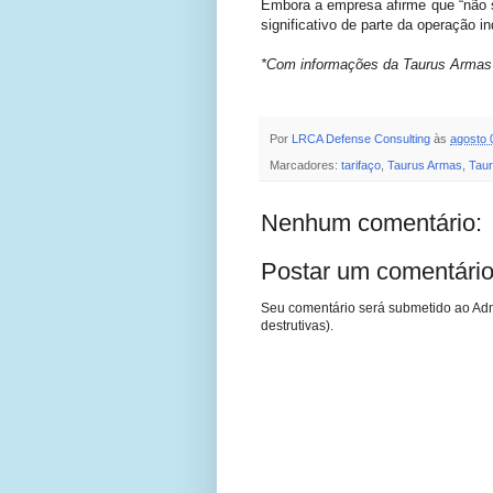
Embora a empresa afirme que “não s
significativo de parte da operação in
*Com informações da Taurus Armas
Por
LRCA Defense Consulting
às
agosto 
Marcadores:
tarifaço
,
Taurus Armas
,
Taur
Nenhum comentário:
Postar um comentári
Seu comentário será submetido ao Adm
destrutivas).