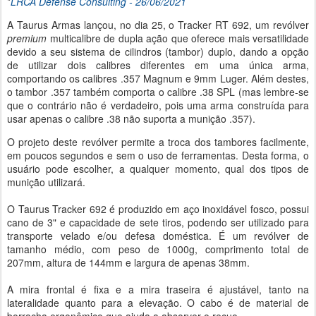
*
LRCA Defense Consulting - 26/06/2021
A Taurus Armas lançou, no dia 25, o Tracker RT 692, um revólver
premium
multicalibre de dupla ação que oferece mais versatilidade
devido a seu sistema de cilindros (tambor) duplo, dando a opção
de utilizar dois calibres diferentes em uma única arma,
comportando os calibres .357 Magnum e 9mm Luger. Além destes,
o tambor .357 também comporta o calibre .38 SPL (mas lembre-se
que o contrário não é verdadeiro, pois uma arma construída para
usar apenas o calibre .38 não suporta a munição .357).
O projeto deste revólver permite a troca dos tambores facilmente,
em poucos segundos e sem o uso de ferramentas. Desta forma, o
usuário pode escolher, a qualquer momento, qual dos tipos de
munição utilizará.
O Taurus Tracker 692 é produzido em aço inoxidável fosco, possui
cano de 3" e capacidade de sete tiros, podendo ser utilizado para
transporte velado e/ou defesa doméstica. É um revólver de
tamanho médio, com peso de 1000g, comprimento total de
207mm, altura de 144mm e largura de apenas 38mm.
A mira frontal é fixa e a mira traseira é ajustável, tanto na
lateralidade quanto para a elevação. O cabo é de material de