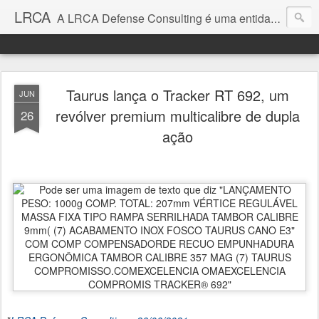
LRCA
A LRCA Defense Consulting é uma entidade sem fins lucrativos que se dedica a produzir e divulgar notícias e análises sobre as Empresas de Defesa. Não somos jornalistas e nem este é um blog jornalístico.
Taurus lança o Tracker RT 692, um
JUN
revólver premium multicalibre de dupla
26
ação