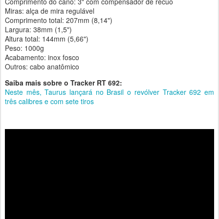
Comprimento do cano: 3" com compensador de recuo
Miras: alça de mira regulável
Comprimento total: 207mm (8,14")
Largura: 38mm (1,5")
Altura total: 144mm (5,66")
Peso: 1000g
Acabamento: inox fosco
Outros: cabo anatômico
Saiba mais sobre o Tracker RT 692:
Neste mês, Taurus lançará no Brasil o revólver Tracker 692 em
três calibres e com sete tiros