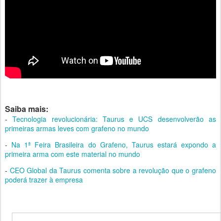
Saiba mais:
-
Tecnologia revolucionária: Taurus e UCS desenvolverão as
primeiras armas leves com grafeno no mundo
-
Na 1ª Feira Brasileira do Grafeno, Taurus estará expondo a
primeira arma com este material no mundo
-
CEO Global da Taurus comenta sobre a revolução que o grafeno
poderá trazer à empresa