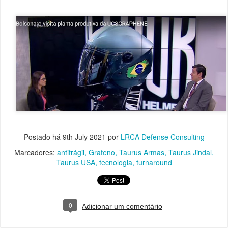
Postado há
9th July 2021
por
LRCA Defense Consulting
Marcadores:
antifrágil
Grafeno
Taurus Armas
Taurus Jindal
Taurus USA
tecnologia
turnaround
0
Adicionar um comentário