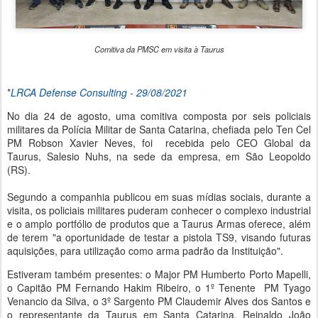
Comitiva da PMSC em visita à Taurus
*
LRCA Defense Consulting - 29/08/2021
No dia 24 de agosto, uma comitiva composta por seis policiais
militares da Polícia Militar de Santa Catarina, chefiada pelo Ten Cel
PM Robson Xavier Neves, foi recebida pelo CEO Global da
Taurus, Salesio Nuhs, na sede da empresa, em São Leopoldo
(RS).
Segundo a companhia publicou em suas mídias sociais, durante a
visita, os policiais militares puderam conhecer o complexo industrial
e o amplo portfólio de produtos que a Taurus Armas oferece, além
de terem "a oportunidade de testar a pistola TS9, visando futuras
aquisições, para utilização como arma padrão da Instituição".
Estiveram também presentes: o Major PM Humberto Porto Mapelli,
o Capitão PM Fernando Hakim Ribeiro, o 1º Tenente PM Tyago
Venancio da Silva, o 3º Sargento PM Claudemir Alves dos Santos e
o representante da Taurus em Santa Catarina, Reinaldo João