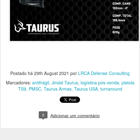
Postado há
29th August 2021
por
LRCA Defense Consulting
Marcadores:
antifrágil
Jindal Taurus
logística pós-venda
pistola
TS9
PMSC
Taurus Armas
Taurus USA
turnaround
0
Adicionar um comentário