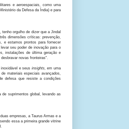
itares e aeroespaciais, como uma
inistério da Defesa da Índia) e para
 tenho orgulho de dizer que a Jindal
três dimensões críticas: prevenção,
, e estamos prontos para fornecer
levar seu poder de inovação para o
, instalações de última geração e
desbravar novas fronteiras".
o inoxidável e seus
insights,
em uma
l de materiais especiais avançados,
e defesa que resiste a condições
a de suprimentos global, levando as
as duas empresas, a Taurus Armas e a
endo essa a primeira grande vitrine
l.