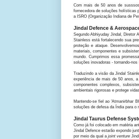
Com mais de 50 anos de susssos 
fornecedora de soluções holísticas 
a ISRO (Organização Indiana de Pes
Jindal Defence & Aerospac
Segundo Abhiyuday Jindal, Diretor A
Stainless está fortalecendo sua pr
proteção e ataque. Desenvolvemos
materiais, componentes e subsiste
mundo. Cumprimos essa promessa a
soluções inovadoras - tornando-nos
Traduzindo a visão da Jindal Stainl
experiência de mais de 50 anos, a 
componentes complexos, subsiste
ambientais rigorosas e protege vid
Mantendo-se fiel ao 'Atmanirbhar B
soluções de defesa da Índia para o 
Jindal Taurus Defense Syst
Como já foi colocado em matéria ant
Jindal Defence estarão expondo jun
por meio da qual a
joint venture
Jind