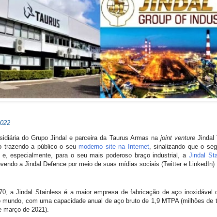
2022
sidiária do Grupo Jindal e parceira da Taurus Armas na
joint venture
Jindal
 trazendo a público o seu
moderno site na Internet
, sinalizando que o s
 e, especialmente, para o seu mais poderoso braço industrial, a
Jindal St
ndo a Jindal Defence por meio de suas mídias sociais (Twitter e LinkedIn)
0, a Jindal Stainless é a maior empresa de fabricação de aço inoxidável d
o mundo, com uma capacidade anual de aço bruto de 1,9 MTPA (milhões de t
e março de 2021).