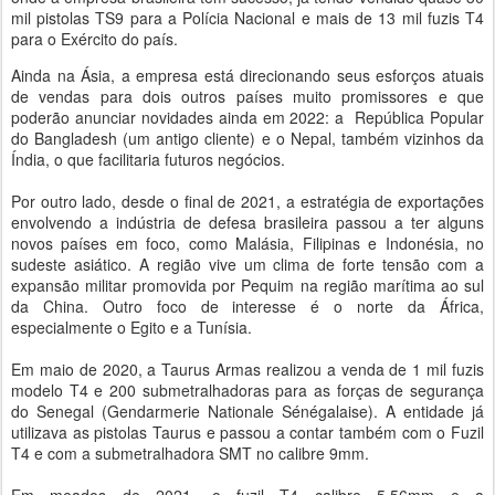
mil pistolas TS9 para a Polícia Nacional e mais de 13 mil fuzis T4
para o Exército do país.
Ainda na Ásia, a empresa está direcionando seus esforços atuais
de vendas para dois outros países muito promissores e que
poderão anunciar novidades ainda em 2022: a República Popular
do Bangladesh (um antigo cliente) e o Nepal, também vizinhos da
Índia, o que facilitaria futuros negócios.
Por outro lado, desde o final de 2021, a estratégia de exportações
envolvendo a indústria de defesa brasileira passou a ter alguns
novos países em foco, como Malásia, Filipinas e Indonésia, no
sudeste asiático. A região vive um clima de forte tensão com a
expansão militar promovida por Pequim na região marítima ao sul
da China. Outro foco de interesse é o norte da África,
especialmente o Egito e a Tunísia.
Em maio de 2020, a Taurus Armas realizou a venda de 1 mil fuzis
modelo T4 e 200 submetralhadoras para as forças de segurança
do Senegal (Gendarmerie Nationale Sénégalaise). A entidade já
utilizava as pistolas Taurus e passou a contar também com o Fuzil
T4 e com a submetralhadora SMT no calibre 9mm.
Em meados de 2021, o fuzil T4 calibre 5,56mm e a