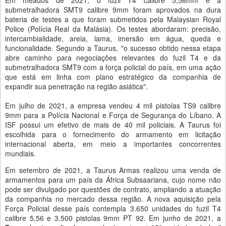
submetralhadora SMT9 calibre 9mm foram aprovados na dura
bateria de testes a que foram submetidos pela Malaysian Royal
Police (Polícia Real da Malásia). Os testes abordaram: precisão,
intercambialidade, areia, lama, imersão em água, queda e
funcionalidade. Segundo a Taurus, "o sucesso obtido nessa etapa
abre caminho para negociações relevantes do fuzil T4 e da
submetralhadora SMT9 com a força policial do país, em uma ação
que está em linha com plano estratégico da companhia de
expandir sua penetração na região asiática".
Em julho de 2021, a empresa vendeu 4 mil pistolas TS9 calibre
9mm para a Polícia Nacional e Força de Segurança do Líbano. A
ISF possui um efetivo de mais de 40 mil policiais. A Taurus foi
escolhida para o fornecimento do armamento em licitação
internacional aberta, em meio a importantes concorrentes
mundiais.
Em setembro de 2021, a Taurus Armas realizou uma venda de
armamentos para um país da África Subsaariana, cujo nome não
pode ser divulgado por questões de contrato, ampliando a atuação
da companhia no mercado dessa região. A nova aquisição pela
Força Policial desse país contempla 3.650 unidades do fuzil T4
calibre 5,56 e 3.500 pistolas 9mm PT 92. Em junho de 2021, a