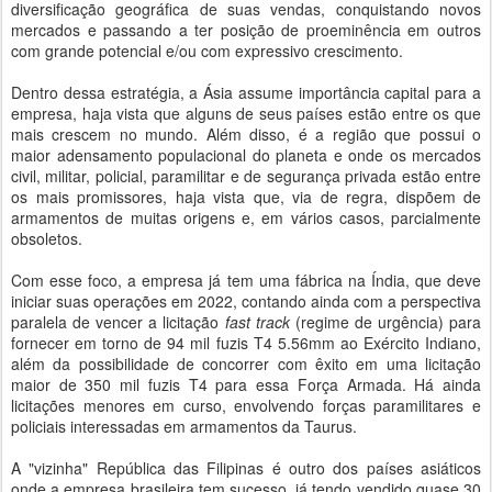
diversificação geográfica de suas vendas, conquistando novos
mercados e passando a ter posição de proeminência em outros
com grande potencial e/ou com expressivo crescimento.
Dentro dessa estratégia, a Ásia assume importância capital para a
empresa, haja vista que alguns de seus países estão entre os que
mais crescem no mundo. Além disso, é a região que possui o
maior adensamento populacional do planeta e onde os mercados
civil, militar, policial, paramilitar e de segurança privada estão entre
os mais promissores, haja vista que, via de regra, dispõem de
armamentos de muitas origens e, em vários casos, parcialmente
obsoletos.
Com esse foco, a empresa já tem uma fábrica na Índia, que deve
iniciar suas operações em 2022, contando ainda com a perspectiva
paralela de vencer a licitação
fast track
(regime de urgência) para
fornecer em torno de 94 mil fuzis T4 5.56mm ao Exército Indiano,
além da possibilidade de concorrer com êxito em uma licitação
maior de 350 mil fuzis T4 para essa Força Armada. Há ainda
licitações menores em curso, envolvendo forças paramilitares e
policiais interessadas em armamentos da Taurus.
A "vizinha" República das Filipinas é outro dos países asiáticos
onde a empresa brasileira tem sucesso, já tendo vendido quase 30