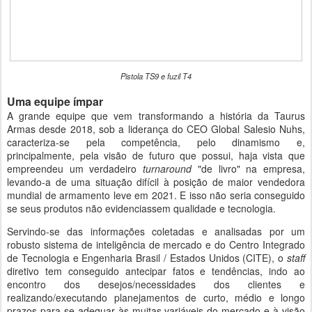
Pistola TS9 e fuzil T4
Uma equipe ímpar
A grande equipe que vem transformando a história da Taurus
Armas desde 2018, sob a liderança do CEO Global Salesio Nuhs,
caracteriza-se pela competência, pelo dinamismo e,
principalmente, pela visão de futuro que possui, haja vista que
empreendeu um verdadeiro
turnaround
"de livro" na empresa,
levando-a de uma situação difícil à posição de maior vendedora
mundial de armamento leve em 2021. E isso não seria conseguido
se seus produtos não evidenciassem qualidade e tecnologia.
Servindo-se das informações coletadas e analisadas por um
robusto sistema de inteligência de mercado e do Centro Integrado
de Tecnologia e Engenharia Brasil / Estados Unidos (CITE), o
staff
diretivo tem conseguido antecipar fatos e tendências, indo ao
encontro dos desejos/necessidades dos clientes e
realizando/executando planejamentos de curto, médio e longo
prazos para se adequar às muitas variáveis do mercado e à visão