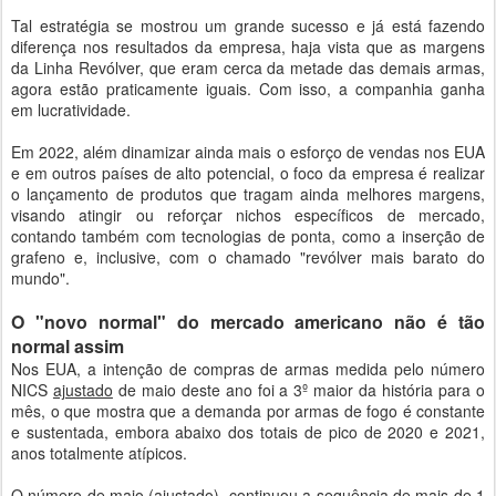
Tal estratégia se mostrou um grande sucesso e já está fazendo
diferença nos resultados da empresa, haja vista que as margens
da Linha Revólver, que eram cerca da metade das demais armas,
agora estão praticamente iguais. Com isso, a companhia ganha
em lucratividade.
Em 2022, além dinamizar ainda mais o esforço de vendas nos EUA
e em outros países de alto potencial, o foco da empresa é realizar
o lançamento de produtos que tragam ainda melhores margens,
visando atingir ou reforçar nichos específicos de mercado,
contando também com tecnologias de ponta, como a inserção de
grafeno e, inclusive, com o chamado "revólver mais barato do
mundo".
O "novo normal" do mercado americano não é tão
normal assim
Nos EUA, a intenção de compras de armas medida pelo número
NICS
ajustado
de maio deste ano foi a 3º maior da história para o
mês, o que mostra que a demanda por armas de fogo é constante
e sustentada, embora abaixo dos totais de pico de 2020 e 2021,
anos totalmente atípicos.
O número de maio (ajustado), continuou a sequência de mais de 1