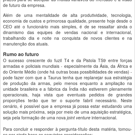
de futuro da empresa.
Além de uma mentalidade de alta produtividade, tecnologia,
economia de custos e primorosa qualidade, presente hoje desde o
CEO até o funcionário mais simples, é de se ressaltar ainda o
dinamismo das equipes de vendas nacional e internacional,
trabalhando dia e noite na conquista de novos clientes e na
manutenção dos atuais.
Rumo ao futuro
O sucesso crescente do fuzil T4 e da Pistola TS9 entre forças
armadas e policiais mundiais - especialmente da Ásia, da África e
do Oriente Médio (onde há outras boas possibilidades de vendas) -
pode fazer com que a Taurus tenha que replanejar sua estratégia
de produção da armas, pelo menos enquanto a ampliação na
unidade brasileira e a fábrica da Índia não estiverem plenamente
operacionais, haja vista que eventuais pedidos de grandes
proporções terão que ter o suporte fabril necessário. Neste
cenário, é possível que a empresa já possa estar estudando uma
solução mais próxima, seja por meio de uma aquisição estratégica,
seja pela formação de uma nova
joint venture
internacional.
Para concluir e responder à pergunta-título desta matéria, tomou-
se por ainda base as seguintes considerações: