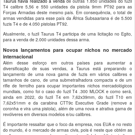
Taurus havia realizado a venda
de outras 1.850 unidades do fuzil
T4 calibre 5,56 e 550 unidades da pistola 9mm PT92 para as
Forças Armadas deste mesmo país. Em consequência, o total de
armas vendidas para esse país da África Subsaariana é de 5.500
fuzis T4 e de 4.050 pistolas PT92.
Atualmente, o fuzil Taurus T4 participa de uma licitação no Egito,
para a venda de 2.000 unidades dessa arma.
Novos lançamentos para ocupar nichos no mercado
internacional
Além desse esforço em outros países para aumentar a
diversificação de suas vendas, a Taurus está preparando o
lançamento de uma nova gama de fuzis em vários calibres e
tamanhos de cano, de uma submetralhadora compacta e de um
rifle de ferrolho para ocupar importantes nichos mercadológicos
mundiais, como foi o caso do fuzil T4 .300 MLOCK e como será,
ainda em 2022, do fuzil T4 em 7,62x39mm, do fuzil T10 em
7,62x51mm e da carabina CTT9c Executive Grade (remove a
coronha e vira uma pistola), além de uma nova e atrativa gama de
revólveres em diversos modelos e/ou calibres.
É importante ressaltar que o foco da empresa, nos EUA e no resto
do mundo, é o mercado de armas civis, pois é neste que obtém as