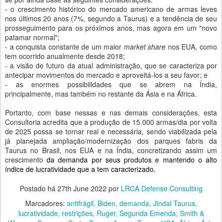
- o crescimento histórico do mercado americano de armas leves
nos últimos 20 anos (7%, segundo a Taurus) e a tendência de seu
prosseguimento para os próximos anos, mas agora em um "novo
patamar normal";
- a conquista constante de um maior
market share
nos EUA, como
tem ocorrido anualmente desde 2018;
- a visão de futuro da atual administração, que se caracteriza por
antecipar movimentos do mercado e aproveitá-los a seu favor; e
- as enormes possibilidades que se abrem na Índia,
principalmente, mas também no restante da Ásia e na África.
Portanto, com base nessas e nas demais considerações, esta
Consultoria acredita que a produção de 15.000 armas/dia por volta
de 2025 possa se tornar real e necessária, sendo viabilizada pela
já planejada ampliação/modernização dos parques fabris da
Taurus no Brasil, nos EUA e na Índia, concretizando assim um
crescimento
da demanda por seus produtos e mantendo o alto
índice de lucratividade que a tem caracterizado.
Postado há
27th June 2022
por
LRCA Defense Consulting
Marcadores:
antifrágil
Biden
demanda
Jindal Taurus
lucratividade
restrições
Ruger
Segunda Emenda
Smith &