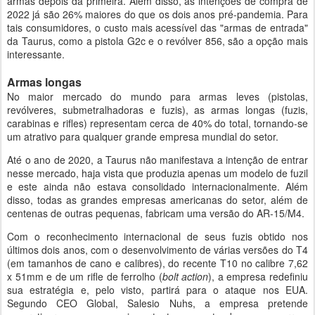
armas depois da primeira. Além disso, as intenções de compra de
2022 já são 26% maiores do que os dois anos pré-pandemia. Para
tais consumidores, o custo mais acessível das "armas de entrada"
da Taurus, como a pistola G2c e o revólver 856, são a opção mais
interessante.
Armas longas
No maior mercado do mundo para armas leves (pistolas,
revólveres, submetralhadoras e fuzis), as armas longas (fuzis,
carabinas e rifles) representam cerca de 40% do total, tornando-se
um atrativo para qualquer grande empresa mundial do setor.
Até o ano de 2020, a Taurus não manifestava a intenção de entrar
nesse mercado, haja vista que produzia apenas um modelo de fuzil
e este ainda não estava consolidado internacionalmente. Além
disso, todas as grandes empresas americanas do setor, além de
centenas de outras pequenas, fabricam uma versão do AR-15/M4.
Com o reconhecimento internacional de seus fuzis obtido nos
últimos dois anos, com o desenvolvimento de várias versões do T4
(em tamanhos de cano e calibres), do recente T10 no calibre 7,62
x 51mm e de um rifle de ferrolho (
bolt action
), a empresa redefiniu
sua estratégia e, pelo visto, partirá para o ataque nos EUA.
Segundo CEO Global, Salesio Nuhs, a empresa pretende