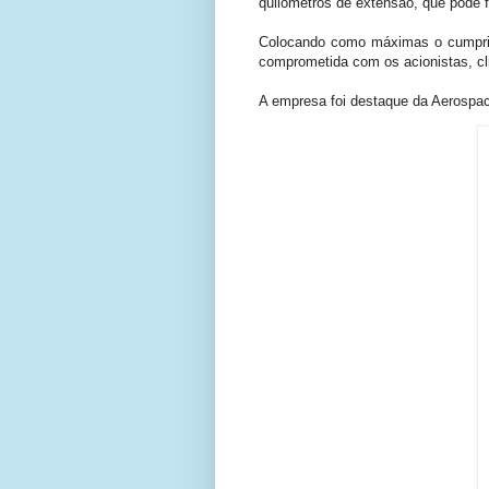
quilômetros de extensão, que pode fu
Colocando como máximas o cumprime
comprometida com os acionistas, cli
A empresa foi destaque da Aerospa