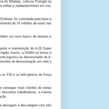
a do Ribatejo, colocou Portugal na
e militar e reabastecimento em voo,
Embraer, foi contratada para fazer a
timento de 74 milhões de euros nas
também um novo banco de ensaios e
uporte e manutenção do A-29 Super
a região. Assim, a OGMA se tornou a
rte logístico ao demonstrador do A-
 missões de demonstração em todo o
o os F16 e os helicópteros da Força
e conseguir mais clientes de outras
oitocentos trabalhadores, a maioria
ação.
de aterragem e descolagem com três