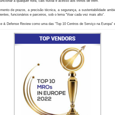
ncionar a qualquer hora, cais fluvial e acesso aos trilhos de trem.
nto de prazos, a precisão técnica, a segurança, a sustentabilidade ambien
entes, funcionários e parceiros, sob o lema “Voar cada vez mais alto”.
ce & Defense Review como uma das “Top 10 Centros de Serviço na Europa" 