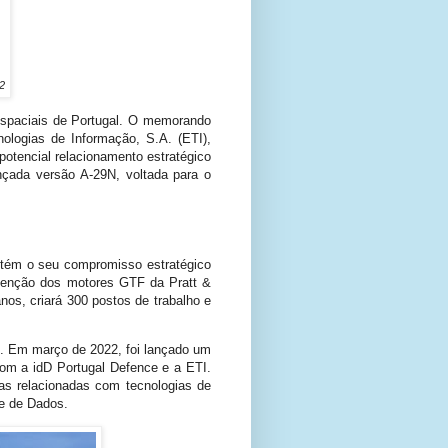
2
spaciais de Portugal. O memorando
logias de Informação, S.A. (ETI),
tencial relacionamento estratégico
çada versão A-29N, voltada para o
ntém o seu compromisso estratégico
tenção dos motores GTF da Pratt &
os, criará 300 postos de trabalho e
. Em março de 2022, foi lançado um
om a idD Portugal Defence e a ETI.
as relacionadas com tecnologias de
se de Dados.