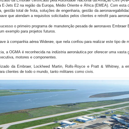
rizado da Embraer certificado pela Autoridade Nacional da Aviação Civil (AN
a E-Jets E2 na região da Europa, Médio Oriente e África (EMEA). Com esta 
, gestão total de frota, soluções de engenharia, gestão da aeronavegabili
ave que atendam a requisitos solicitados pelos clientes e retrofit para aeron
ucesso o primeiro programa de manutenção pesada de aeronaves Embraer E
um exemplo para projetos futuros.
nave à companhia aérea Widerøe, que nela confiou para realizar este tipo de
ia, a OGMA é reconhecida na indústria aeronáutica por oferecer uma vasta
 executiva, motores e componentes.
zado da Embraer, Lockheed Martin, Rolls-Royce e Pratt & Whitney, a 
a clientes de todo o mundo, tanto militares como civis.