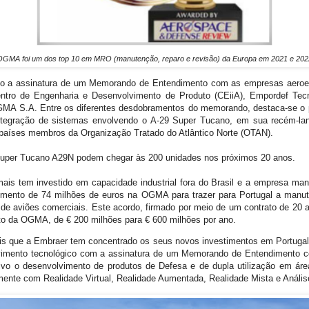
OGMA foi um dos top 10 em MRO (manutenção, reparo e revisão) da Europa em 2021 e 202
imo a assinatura de um Memorando de Entendimento com as empresas aeroe
ntro de Engenharia e Desenvolvimento de Produto (CEiiA), Empordef Tecno
A S.A. Entre os diferentes desdobramentos do memorando, destaca-se o po
ntegração de sistemas envolvendo o A-29 Super Tucano, em sua recém-lan
países membros da Organização Tratado do Atlântico Norte (OTAN).
uper Tucano A29N podem chegar às 200 unidades nos próximos 20 anos.
mais tem investido em capacidade industrial fora do Brasil e a empresa ma
timento de 74 milhões de euros na OGMA para trazer para Portugal a manu
de aviões comerciais. Este acordo, firmado por meio de um contrato de 20 an
ento da OGMA, de € 200 milhões para € 600 milhões por ano.
ais que a Embraer tem concentrado os seus novos investimentos em Portugal
vimento tecnológico com a assinatura de um Memorando de Entendimento c
ivo o desenvolvimento de produtos de Defesa e de dupla utilização em áre
amente com Realidade Virtual, Realidade Aumentada, Realidade Mista e Análi