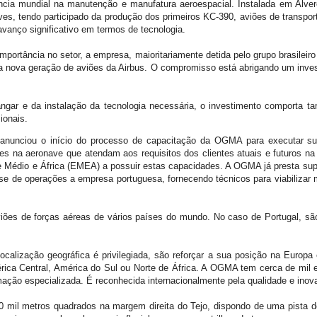
a mundial na manutenção e manufatura aeroespacial. Instalada em Alverc
es, tendo participado da produção dos primeiros KC-390, aviões de transport
anço significativo em termos de tecnologia.
portância no setor, a empresa, maioritariamente detida pelo grupo brasileiro 
 nova geração de aviões da Airbus. O compromisso está abrigando um inves
ngar e da instalação da tecnologia necessária, o investimento comporta 
ionais.
nunciou o início do processo de capacitação da OGMA para executar s
es na aeronave que atendam aos requisitos dos clientes atuais e futuros n
e Médio e África (EMEA) a possuir estas capacidades. A OGMA já presta supo
e de operações a empresa portuguesa, fornecendo técnicos para viabilizar
iões de forças aéreas de vários países do mundo. No caso de Portugal, sã
ocalização geográfica é privilegiada, são reforçar a sua posição na Europa 
ica Central, América do Sul ou Norte de África. A OGMA tem cerca de mil e 
ação especializada. É reconhecida internacionalmente pela qualidade e inov
mil metros quadrados na margem direita do Tejo, dispondo de uma pista 