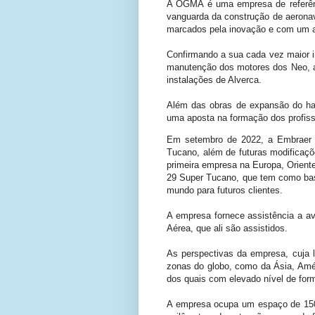
A OGMA é uma empresa de referênci
vanguarda da construção de aeronav
marcados pela inovação e com um av
Confirmando a sua cada vez maior im
manutenção dos motores dos Neo, a
instalações de Alverca.
Além das obras de expansão do ha
uma aposta na formação dos profiss
Em setembro de 2022, a Embraer a
Tucano, além de futuras modificaçõ
primeira empresa na Europa, Orient
29 Super Tucano, que tem como bas
mundo para futuros clientes.
A empresa fornece assistência a av
Aérea, que ali são assistidos.
As perspectivas da empresa, cuja l
zonas do globo, como da Ásia, Amér
dos quais com elevado nível de form
A empresa ocupa um espaço de 150 